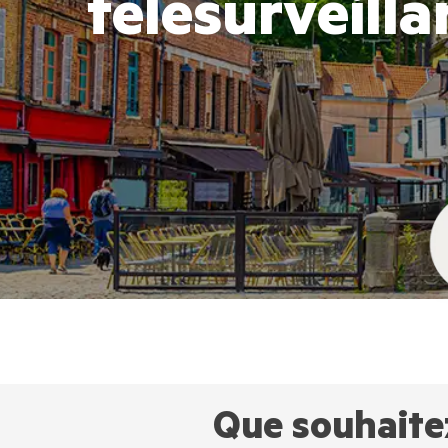
télésurveill
Que souhaite