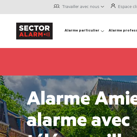
Travailler avec nous
Espace cl
Alarme particulier
Alarme profes
Alarme Amien
alarme avec