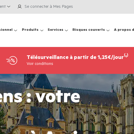
ient
Se connecter à Mes Pages
sionnel
Produits
Services
Risques couverts
A propos 
Télésurveillance à partir de 1,25€/jour⁽¹⁾
Voir conditions
s : votre