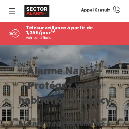
Appel Gratuit
Télésurveillance à partir de
1,25€/jour⁽¹⁾
Voir conditions
Alarme Nancy -
Protégez votre
habitation à Nancy
Alarme et télésurveillance à