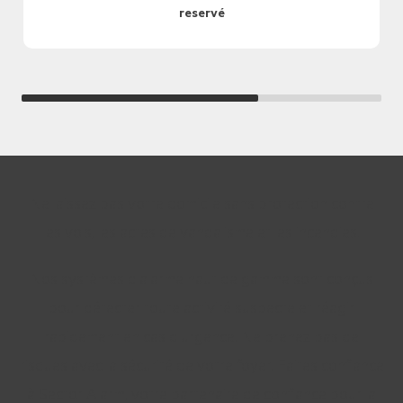
reservé
Ne laissez pas votre domicile sans protection contre
les vols, les actes de vandalisme et les incendies.
Nos systèmes d'alarme haut de gamme sont conçus
pour détecter toute activité suspecte et réagir
rapidement en cas d'urgence. Ne prenez pas de
risques avec la sécurité de votre foyer. Faites confiance
à Sector Alarm, votre partenaire de confiance pour la