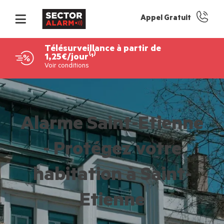
Appel Gratuit
Télésurveillance à partir de
1,25€/jour⁽¹⁾
Voir conditions
Alarme Saint-Etienne
- Protégez votre
habitation à Saint-
Etienne