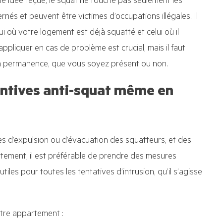
ne idée reçue, le squat ne touche pas seulement les
és et peuvent être victimes d’occupations illégales. Il
ui où votre logement est déjà squatté et celui où il
 appliquer en cas de problème est crucial, mais il faut
en permanence, que vous soyez présent ou non.
ntives anti-squat même en
s d’expulsion ou d’évacuation des squatteurs, et des
tement, il est préférable de prendre des mesures
tiles pour toutes les tentatives d’intrusion, qu’il s’agisse
otre appartement :