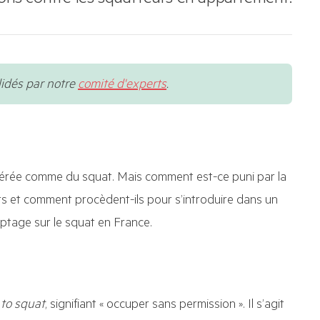
utions contre les squatteurs en appartement.
lidés par notre
comité d'experts
.
idérée comme du squat. Mais comment est-ce puni par la
urs et comment procèdent-ils pour s’introduire dans un
ptage sur le squat en France.
to squat
, signifiant « occuper sans permission ». Il s’agit