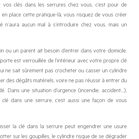
os clés dans les serrures chez vous, c’est pour de
en place cette pratique-là, vous risquez de vous créer
é n’aura aucun mal à s’introduire chez vous, mais un
n ou un parent ait besoin d’entrer dans votre domicile.
 porte est verrouillée de l’intérieur avec votre propre clé
 (Lui ne sait sûrement pas crocheter ou casser un cylindre
ser des dégâts matériels, voire ne pas réussir à entrer du
dé. Dans une situation d’urgence (incendie, accident…),
clé dans une serrure, c’est aussi une façon de vous
aisser la clé dans la serrure peut engendrer une usure
tter sur les goupilles, le cylindre risque de se dégrader