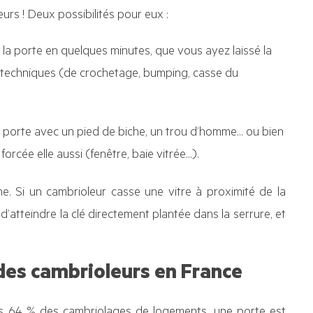
eurs ! Deux possibilités pour eux :
la porte en quelques minutes, que vous ayez laissé la
es techniques (de crochetage, bumping, casse du
a porte avec un pied de biche, un trou d’homme… ou bien
rcée elle aussi (fenêtre, baie vitrée…).
che. Si un cambrioleur casse une vitre à proximité de la
n d’atteindre la clé directement plantée dans la serrure, et
des cambrioleurs en France
ns 64 % des cambriolages de logements, une porte est