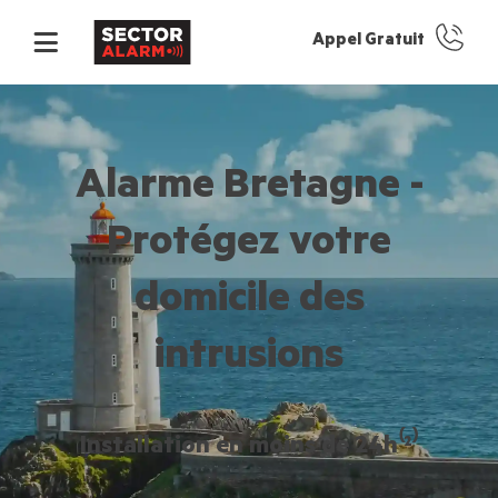
Appel Gratuit
Alarme Bretagne -
Protégez votre
domicile des
intrusions
Installation en moins de 24h⁽²⁾