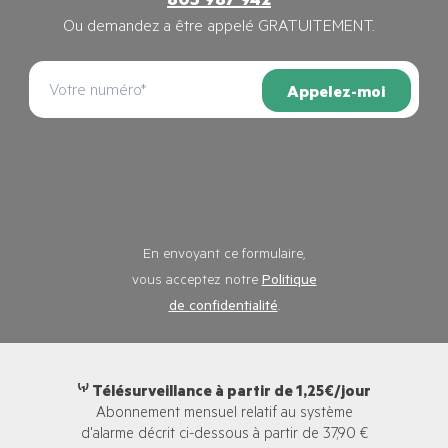
805 987 942
Ou demandez a être appelé GRATUITEMENT.
Appelez-moi
En envoyant ce formulaire,
vous acceptez notre
Politique
de confidentialité
.
⁽¹⁾ Télésurveillance à partir de 1,25€/jour
Abonnement mensuel relatif au système
d'alarme décrit ci-dessous à partir de 37,90 €