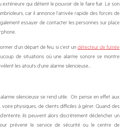
 extérieure qui détient le pouvoir de le faire fuir. Le son
mbrioleurs, car il annonce l’arrivée rapide des forces de
 également essayer de contacter les personnes sur place
erphone.
former d’un départ de feu, si c’est un
détecteur de fumée
beaucoup de situations où une alarme sonore se montre
révèlent les atouts d’une alarme silencieuse…
alarme silencieuse se rend utile. On pense en effet aux
oire physiques, de clients difficiles à gérer. Quand des
 d’entente, ils peuvent alors discrètement déclencher un
ur prévenir le service de sécurité ou le centre de