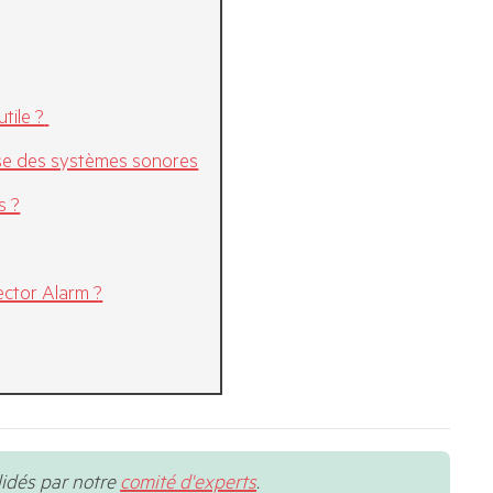
tile ?
euse des systèmes sonores
s ?
ector Alarm ?
lidés par notre
comité d'experts
.