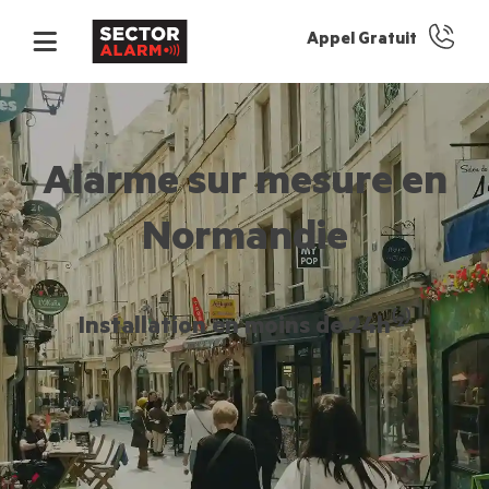
Appel Gratuit
Alarme sur mesure en
Normandie
Installation en moins de 24h⁽²⁾